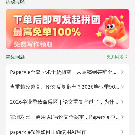
活动专区
常见问题
更多问题
PaperXie全套学术干货指南，从写稿到答辩全程
不踩雷
查重越改越高、论文反复翻车？2026毕业季90%
学生都踩的3个致命坑
2026毕业季致命误区｜论文重复率过了，为什么
AIGC检测还是一直红标？
实测对比｜通用 AI 写论文全踩雷，Paperxie 垂
直学术模型怎么稳过 AIGC + 查重双检
paperxie教你如何正确使用AI写作