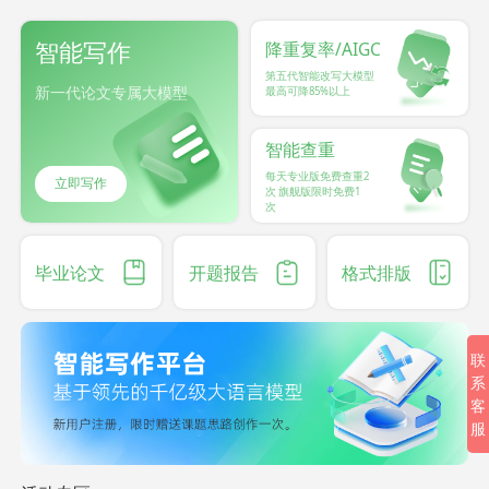
智能写作
降重复率/AIGC
第五代智能改写大模型
新一代论文专属大模型
最高可降85%以上
智能查重
每天专业版免费查重2
立即写作
次 旗舰版限时免费1
次
毕业论文
开题报告
格式排版
联
系
客
服