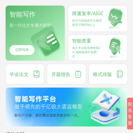
智能写作
降重复率/AIGC
第五代智能改写大模型
新一代论文专属大模型
最高可降85%以上
智能查重
每天专业版免费查重2
立即写作
次 旗舰版限时免费1
次
毕业论文
开题报告
格式排版
联
系
客
服