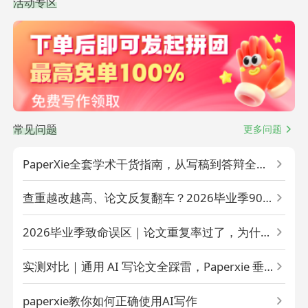
活动专区
常见问题
更多问题
PaperXie全套学术干货指南，从写稿到答辩全程
不踩雷
查重越改越高、论文反复翻车？2026毕业季90%
学生都踩的3个致命坑
2026毕业季致命误区｜论文重复率过了，为什么
AIGC检测还是一直红标？
实测对比｜通用 AI 写论文全踩雷，Paperxie 垂
直学术模型怎么稳过 AIGC + 查重双检
paperxie教你如何正确使用AI写作